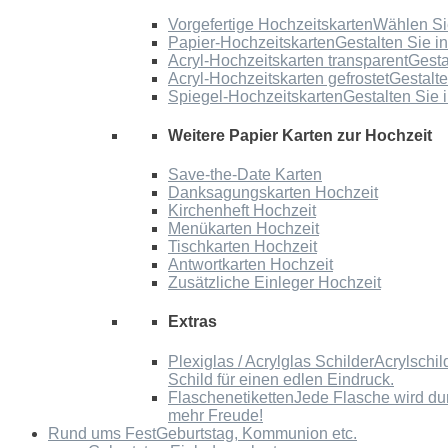
Vorgefertige Hochzeitskarten
Wählen Sie
Papier-Hochzeitskarten
Gestalten Sie i
Acryl-Hochzeitskarten transparent
Gesta
Acryl-Hochzeitskarten gefrostet
Gestalte
Spiegel-Hochzeitskarten
Gestalten Sie 
Weitere Papier Karten zur Hochzeit
Save-the-Date Karten
Danksagungskarten Hochzeit
Kirchenheft Hochzeit
Menükarten Hochzeit
Tischkarten Hochzeit
Antwortkarten Hochzeit
Zusätzliche Einleger Hochzeit
Extras
Plexiglas / Acrylglas Schilder
Acrylschil
Schild für einen edlen Eindruck.
Flaschenetiketten
Jede Flasche wird du
mehr Freude!
Rund ums Fest
Geburtstag, Kommunion etc.