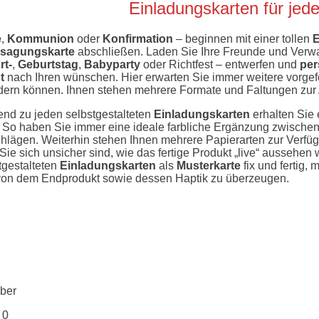
Einladungskarten für jed
e
,
Kommunion
oder
Konfirmation
– beginnen mit einer tollen
E
sagungskarte
abschließen. Laden Sie Ihre Freunde und Verwand
rt-
,
Geburtstag
,
Babyparty
oder Richtfest – entwerfen und
per
t
nach Ihren wünschen. Hier erwarten Sie immer weitere vorgefe
ern können. Ihnen stehen mehrere Formate und Faltungen zur
nd zu jeden selbstgestalteten
Einladungskarten
erhalten Sie
 So haben Sie immer eine ideale farbliche Ergänzung zwischen
lägen. Weiterhin stehen Ihnen mehrere Papierarten zur Verfüg
 Sie sich unsicher sind, wie das fertige Produkt „live“ aussehen w
tgestalteten
Einladungskarten
als
Musterkarte
fix und fertig,
von dem Endprodukt sowie dessen Haptik zu überzeugen.
ber
0