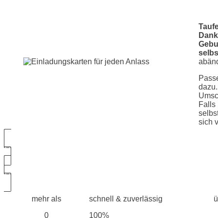
Tauf
Dank
Gebu
selbs
abänd
Passe
dazu.
Umsch
Falls
selbs
sich 
Zu den Einladungskarten
Zu den Danksagungskarten
mehr als
schnell & zuverlässig
ü
0
100%