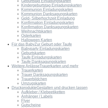
Geburtstag Einladungskarten
Kindergeburtstag Einladungskarten
Kommunion Einladungskarten
Kommunion Danksagungskarten
Gold- Silberhochzeit Einladung
Konfirmation Einladungskarten
Konfirmation Danksagungskarten
Weihnachtskarten
Osterkarten
Halloween Karten
Für das Baby
Zur Geburt oder Taufe
Babyparty Einladungskarten
Geburtskarten
Taufe Einladungskarten
Taufe Danksagungskarten
Weitere Anlässe
Trauerkarten und mehr
Trauerkarten
Trauer Danksagungskarten
Trauerbildchen
Umzugskarten
Druckprodukte
Gestalten und drucken lassen
Aufkleber / Klebeetiketten
Anhänger / Labels
Flyer
Gutscheine