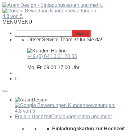
Springe
zum
Kundenbewertungen:
Inhalt
4.8 von 5
MENU
MENU
Unser Service-Team ist für Sie da!
+49 (0) 641 3 01 20 83
Mo.-Fr. 09:00-17:00 Uhr
0
Kundenbewertungen:
4.8 von 5
Für die Hochzeit
Einladungskarten und mehr
Einladungskarten zur Hochzeit