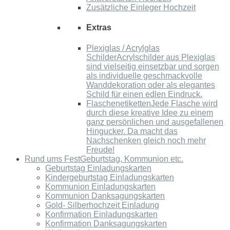
Zusätzliche Einleger Hochzeit
Extras
Plexiglas / Acrylglas
Schilder
Acrylschilder aus Plexiglas
sind vielseitig einsetzbar und sorgen
als individuelle geschmackvolle
Wanddekoration oder als elegantes
Schild für einen edlen Eindruck.
Flaschenetiketten
Jede Flasche wird
durch diese kreative Idee zu einem
ganz persönlichen und ausgefallenen
Hingucker. Da macht das
Nachschenken gleich noch mehr
Freude!
Rund ums Fest
Geburtstag, Kommunion etc.
Geburtstag Einladungskarten
Kindergeburtstag Einladungskarten
Kommunion Einladungskarten
Kommunion Danksagungskarten
Gold- Silberhochzeit Einladung
Konfirmation Einladungskarten
Konfirmation Danksagungskarten