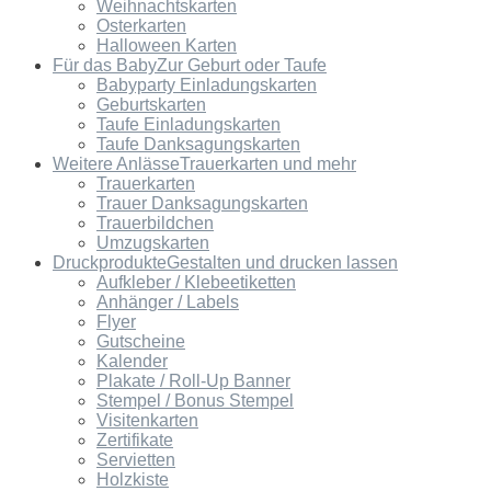
Weihnachtskarten
Osterkarten
Halloween Karten
Für das Baby
Zur Geburt oder Taufe
Babyparty Einladungskarten
Geburtskarten
Taufe Einladungskarten
Taufe Danksagungskarten
Weitere Anlässe
Trauerkarten und mehr
Trauerkarten
Trauer Danksagungskarten
Trauerbildchen
Umzugskarten
Druckprodukte
Gestalten und drucken lassen
Aufkleber / Klebeetiketten
Anhänger / Labels
Flyer
Gutscheine
Kalender
Plakate / Roll-Up Banner
Stempel / Bonus Stempel
Visitenkarten
Zertifikate
Servietten
Holzkiste