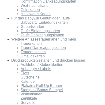
Konfirmation Danksagungskarten
Weihnachtskarten
Osterkarten
Halloween Karten
Für das Baby
Zur Geburt oder Taufe
Babyparty Einladungskarten
Geburtskarten
Taufe Einladungskarten
Taufe Danksagungskarten
Weitere Anlässe
Trauerkarten und mehr
Trauerkarten
Trauer Danksagungskarten
Trauerbildchen
Umzugskarten
Druckprodukte
Gestalten und drucken lassen
Aufkleber / Klebeetiketten
Anhänger / Labels
Flyer
Gutscheine
Kalender
Plakate / Roll-Up Banner
Stempel / Bonus Stempel
Visitenkarten
Zertifikate
Servietten