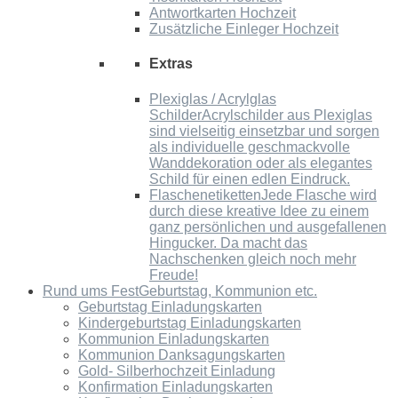
Antwortkarten Hochzeit
Zusätzliche Einleger Hochzeit
Extras
Plexiglas / Acrylglas
Schilder
Acrylschilder aus Plexiglas
sind vielseitig einsetzbar und sorgen
als individuelle geschmackvolle
Wanddekoration oder als elegantes
Schild für einen edlen Eindruck.
Flaschenetiketten
Jede Flasche wird
durch diese kreative Idee zu einem
ganz persönlichen und ausgefallenen
Hingucker. Da macht das
Nachschenken gleich noch mehr
Freude!
Rund ums Fest
Geburtstag, Kommunion etc.
Geburtstag Einladungskarten
Kindergeburtstag Einladungskarten
Kommunion Einladungskarten
Kommunion Danksagungskarten
Gold- Silberhochzeit Einladung
Konfirmation Einladungskarten