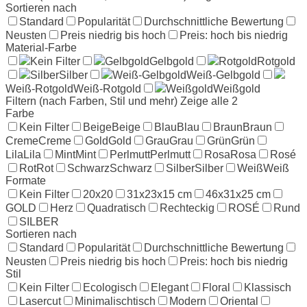
Sortieren nach
Standard
Popularität
Durchschnittliche Bewertung
Neusten
Preis niedrig bis hoch
Preis: hoch bis niedrig
Material-Farbe
Kein Filter
Gelbgold
Gelbgold
Rotgold
Rotgold
Silber
Silber
Weiß-Gelbgold
Weiß-Gelbgold
Weiß-Rotgold
Weiß-Rotgold
Weißgold
Weißgold
Filtern (nach Farben, Stil und mehr)
Zeige alle 2
Farbe
Kein Filter
Beige
Beige
Blau
Blau
Braun
Braun
Creme
Creme
Gold
Gold
Grau
Grau
Grün
Grün
Lila
Lila
Mint
Mint
Perlmutt
Perlmutt
Rosa
Rosa
Rosé
Rot
Rot
Schwarz
Schwarz
Silber
Silber
Weiß
Weiß
Formate
Kein Filter
20x20
31x23x15 cm
46x31x25 cm
GOLD
Herz
Quadratisch
Rechteckig
ROSÉ
Rund
SILBER
Sortieren nach
Standard
Popularität
Durchschnittliche Bewertung
Neusten
Preis niedrig bis hoch
Preis: hoch bis niedrig
Stil
Kein Filter
Ecologisch
Elegant
Floral
Klassisch
Lasercut
Minimalischtisch
Modern
Oriental