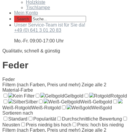
Holzkiste
Tischlampe
Mein Konto
Unser Service-Team ist für Sie da!
+49 (0) 641 3 01 20 83
Mo.-Fr. 09:00-17:00 Uhr
Qualitativ, schnell & günstig
Feder
Feder
Filtern (nach Farben, Preis und mehr)
Zeige alle 2
Material-Farbe
Kein Filter
Gelbgold
Gelbgold
Rotgold
Rotgold
Silber
Silber
Weiß-Gelbgold
Weiß-Gelbgold
Weiß-Rotgold
Weiß-Rotgold
Weißgold
Weißgold
Sortieren nach
Standard
Popularität
Durchschnittliche Bewertung
Neusten
Preis niedrig bis hoch
Preis: hoch bis niedrig
Filtern (nach Farben, Preis und mehr)
Zeige alle 2