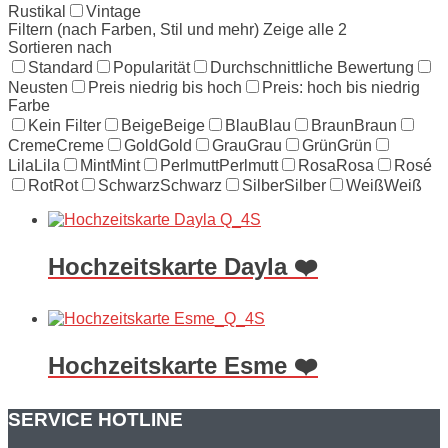
Rustikal
Vintage
Filtern (nach Farben, Stil und mehr)
Zeige alle 2
Sortieren nach
Standard
Popularität
Durchschnittliche Bewertung
Neusten
Preis niedrig bis hoch
Preis: hoch bis niedrig
Farbe
Kein Filter
Beige
Beige
Blau
Blau
Braun
Braun
Creme
Creme
Gold
Gold
Grau
Grau
Grün
Grün
Lila
Lila
Mint
Mint
Perlmutt
Perlmutt
Rosa
Rosa
Rosé
Rot
Rot
Schwarz
Schwarz
Silber
Silber
Weiß
Weiß
Hochzeitskarte Dayla ❤️
Hochzeitskarte Esme ❤️
SERVICE HOTLINE