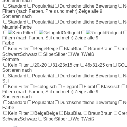
Sortieren nach
Standard
Popularität
Durchschnittliche Bewertung
N
Filtern (nach Farben, Preis und mehr)
Zeige alle 9
Sortieren nach
Standard
Popularität
Durchschnittliche Bewertung
N
Material-Farbe
Kein Filter
Gelbgold
Gelbgold
Rotgold
Rotgold
Filtern (nach Farben, Stil und mehr)
Zeige alle 9
Farbe
Kein Filter
Beige
Beige
Blau
Blau
Braun
Braun
Cre
Schwarz
Schwarz
Silber
Silber
Weiß
Weiß
Formate
Kein Filter
20x20
31x23x15 cm
46x31x25 cm
GO
Sortieren nach
Standard
Popularität
Durchschnittliche Bewertung
N
Stil
Kein Filter
Ecologisch
Elegant
Floral
Klassisch
Filtern (nach Farben, Stil und mehr)
Zeige alle 9
Sortieren nach
Standard
Popularität
Durchschnittliche Bewertung
N
Farbe
Kein Filter
Beige
Beige
Blau
Blau
Braun
Braun
Cre
Schwarz
Schwarz
Silber
Silber
Weiß
Weiß