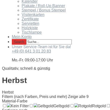
Kalender
Plakate / Roll-Up Banner
Stempel / Bonus Stempel
Visitenkarten
Zertifikate
Servietten
Holzkiste
Tischlampe
Mein Konto
Unser Service-Team ist für Sie da!
+49 (0) 641 3 01 20 83
Mo.-Fr. 09:00-17:00 Uhr
Qualitativ, schnell & günstig
Herbst
Herbst
Filtern (nach Farben, Preis und mehr)
Zeige alle 9
Material-Farbe
Kein Filter
Gelbgold
Gelbgold
Rotgold
Rotgold