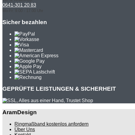
0641-301 20 83
Mo-Fr: 9.00 - 17.00 Uhr
Sicher bezahlen
GEPRÜFTE LEISTUNGEN & SICHERHEIT
AramDesign
Ringmaßband kostenlos anfordern
Über Uns
Kontakt