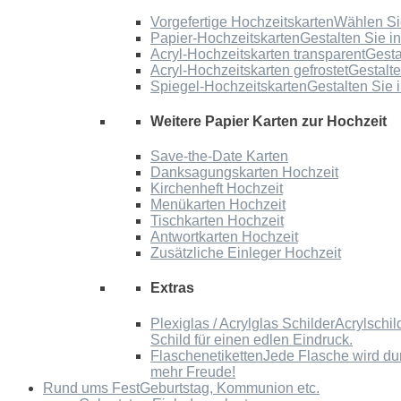
Vorgefertige Hochzeitskarten
Wählen Sie
Papier-Hochzeitskarten
Gestalten Sie i
Acryl-Hochzeitskarten transparent
Gesta
Acryl-Hochzeitskarten gefrostet
Gestalte
Spiegel-Hochzeitskarten
Gestalten Sie 
Weitere Papier Karten zur Hochzeit
Save-the-Date Karten
Danksagungskarten Hochzeit
Kirchenheft Hochzeit
Menükarten Hochzeit
Tischkarten Hochzeit
Antwortkarten Hochzeit
Zusätzliche Einleger Hochzeit
Extras
Plexiglas / Acrylglas Schilder
Acrylschil
Schild für einen edlen Eindruck.
Flaschenetiketten
Jede Flasche wird du
mehr Freude!
Rund ums Fest
Geburtstag, Kommunion etc.