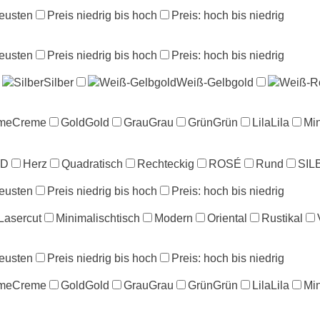
eusten
Preis niedrig bis hoch
Preis: hoch bis niedrig
eusten
Preis niedrig bis hoch
Preis: hoch bis niedrig
Silber
Silber
Weiß-Gelbgold
Weiß-Gelbgold
Weiß-R
me
Creme
Gold
Gold
Grau
Grau
Grün
Grün
Lila
Lila
Min
LD
Herz
Quadratisch
Rechteckig
ROSÉ
Rund
SIL
eusten
Preis niedrig bis hoch
Preis: hoch bis niedrig
Lasercut
Minimalischtisch
Modern
Oriental
Rustikal
eusten
Preis niedrig bis hoch
Preis: hoch bis niedrig
me
Creme
Gold
Gold
Grau
Grau
Grün
Grün
Lila
Lila
Min