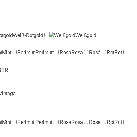
otgold
Weiß-Rotgold
Weißgold
Weißgold
t
Mint
Perlmutt
Perlmutt
Rosa
Rosa
Rosé
Rot
Rot
BER
Vintage
t
Mint
Perlmutt
Perlmutt
Rosa
Rosa
Rosé
Rot
Rot