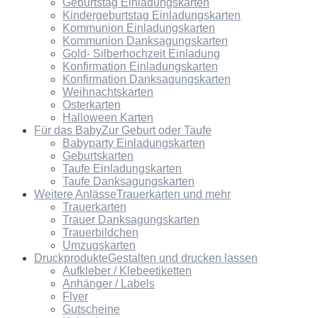
Geburtstag Einladungskarten
Kindergeburtstag Einladungskarten
Kommunion Einladungskarten
Kommunion Danksagungskarten
Gold- Silberhochzeit Einladung
Konfirmation Einladungskarten
Konfirmation Danksagungskarten
Weihnachtskarten
Osterkarten
Halloween Karten
Für das Baby
Zur Geburt oder Taufe
Babyparty Einladungskarten
Geburtskarten
Taufe Einladungskarten
Taufe Danksagungskarten
Weitere Anlässe
Trauerkarten und mehr
Trauerkarten
Trauer Danksagungskarten
Trauerbildchen
Umzugskarten
Druckprodukte
Gestalten und drucken lassen
Aufkleber / Klebeetiketten
Anhänger / Labels
Flyer
Gutscheine