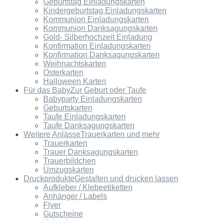
Geburtstag Einladungskarten
Kindergeburtstag Einladungskarten
Kommunion Einladungskarten
Kommunion Danksagungskarten
Gold- Silberhochzeit Einladung
Konfirmation Einladungskarten
Konfirmation Danksagungskarten
Weihnachtskarten
Osterkarten
Halloween Karten
Für das Baby
Zur Geburt oder Taufe
Babyparty Einladungskarten
Geburtskarten
Taufe Einladungskarten
Taufe Danksagungskarten
Weitere Anlässe
Trauerkarten und mehr
Trauerkarten
Trauer Danksagungskarten
Trauerbildchen
Umzugskarten
Druckprodukte
Gestalten und drucken lassen
Aufkleber / Klebeetiketten
Anhänger / Labels
Flyer
Gutscheine