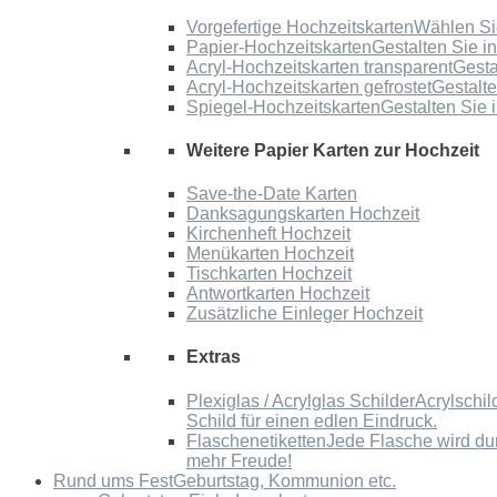
Vorgefertige Hochzeitskarten
Wählen Sie
Papier-Hochzeitskarten
Gestalten Sie i
Acryl-Hochzeitskarten transparent
Gesta
Acryl-Hochzeitskarten gefrostet
Gestalte
Spiegel-Hochzeitskarten
Gestalten Sie 
Weitere Papier Karten zur Hochzeit
Save-the-Date Karten
Danksagungskarten Hochzeit
Kirchenheft Hochzeit
Menükarten Hochzeit
Tischkarten Hochzeit
Antwortkarten Hochzeit
Zusätzliche Einleger Hochzeit
Extras
Plexiglas / Acrylglas Schilder
Acrylschil
Schild für einen edlen Eindruck.
Flaschenetiketten
Jede Flasche wird du
mehr Freude!
Rund ums Fest
Geburtstag, Kommunion etc.