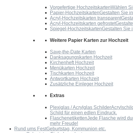
Vorgefertige Hochzeitskarten
Wählen Sie
Papier-Hochzeitskarten
Gestalten Sie i
Acryl-Hochzeitskarten transparent
Gesta
Acryl-Hochzeitskarten gefrostet
Gestalte
Spiegel-Hochzeitskarten
Gestalten Sie 
Weitere Papier Karten zur Hochzeit
Save-the-Date Karten
Danksagungskarten Hochzeit
Kirchenheft Hochzeit
Menükarten Hochzeit
Tischkarten Hochzeit
Antwortkarten Hochzeit
Zusätzliche Einleger Hochzeit
Extras
Plexiglas / Acrylglas Schilder
Acrylschil
Schild für einen edlen Eindruck.
Flaschenetiketten
Jede Flasche wird du
mehr Freude!
Rund ums Fest
Geburtstag, Kommunion etc.