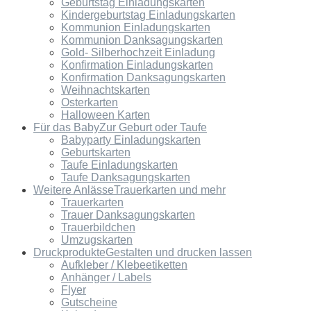
Geburtstag Einladungskarten
Kindergeburtstag Einladungskarten
Kommunion Einladungskarten
Kommunion Danksagungskarten
Gold- Silberhochzeit Einladung
Konfirmation Einladungskarten
Konfirmation Danksagungskarten
Weihnachtskarten
Osterkarten
Halloween Karten
Für das Baby
Zur Geburt oder Taufe
Babyparty Einladungskarten
Geburtskarten
Taufe Einladungskarten
Taufe Danksagungskarten
Weitere Anlässe
Trauerkarten und mehr
Trauerkarten
Trauer Danksagungskarten
Trauerbildchen
Umzugskarten
Druckprodukte
Gestalten und drucken lassen
Aufkleber / Klebeetiketten
Anhänger / Labels
Flyer
Gutscheine