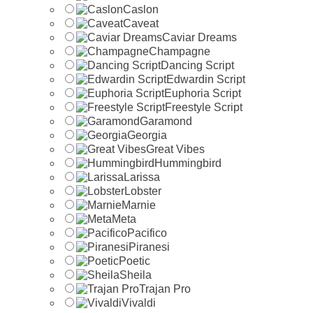
Caslon
Caveat
Caviar Dreams
Champagne
Dancing Script
Edwardin Script
Euphoria Script
Freestyle Script
Garamond
Georgia
Great Vibes
Hummingbird
Larissa
Lobster
Marnie
Meta
Pacifico
Piranesi
Poetic
Sheila
Trajan Pro
Vivaldi