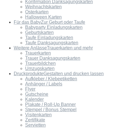
Konfirmation Danksagungskarten
Weihnachtskarten
Osterkarten
Halloween Karten
Für das Baby
Zur Geburt oder Taufe
Babyparty Einladungskarten
Geburtskarten
Taufe Einladungskarten
Taufe Danksagungskarten
Weitere Anlässe
Trauerkarten und mehr
Trauerkarten
Trauer Danksagungskarten
Trauerbildchen
Umzugskarten
Druckprodukte
Gestalten und drucken lassen
Aufkleber / Klebeetiketten
Anhänger / Labels
Flyer
Gutscheine
Kalender
Plakate / Roll-Up Banner
Stempel / Bonus Stempel
Visitenkarten
Zertifikate
Servietten