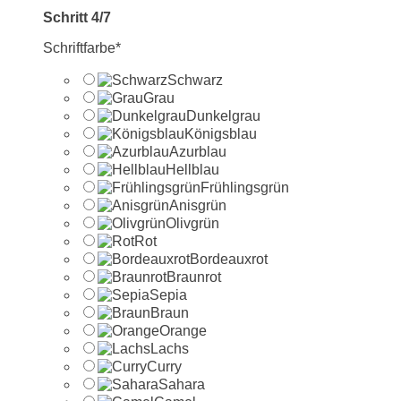
Schritt 4/7
Schriftfarbe*
Schwarz
Grau
Dunkelgrau
Königsblau
Azurblau
Hellblau
Frühlingsgrün
Anisgrün
Olivgrün
Rot
Bordeauxrot
Braunrot
Sepia
Braun
Orange
Lachs
Curry
Sahara