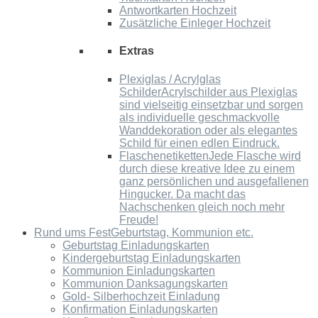
Antwortkarten Hochzeit
Zusätzliche Einleger Hochzeit
Extras
Plexiglas / Acrylglas
Schilder
Acrylschilder aus Plexiglas
sind vielseitig einsetzbar und sorgen
als individuelle geschmackvolle
Wanddekoration oder als elegantes
Schild für einen edlen Eindruck.
Flaschenetiketten
Jede Flasche wird
durch diese kreative Idee zu einem
ganz persönlichen und ausgefallenen
Hingucker. Da macht das
Nachschenken gleich noch mehr
Freude!
Rund ums Fest
Geburtstag, Kommunion etc.
Geburtstag Einladungskarten
Kindergeburtstag Einladungskarten
Kommunion Einladungskarten
Kommunion Danksagungskarten
Gold- Silberhochzeit Einladung
Konfirmation Einladungskarten