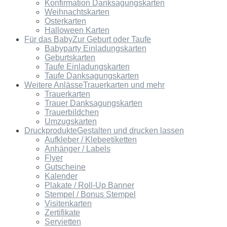
Konfirmation Danksagungskarten
Weihnachtskarten
Osterkarten
Halloween Karten
Für das Baby
Zur Geburt oder Taufe
Babyparty Einladungskarten
Geburtskarten
Taufe Einladungskarten
Taufe Danksagungskarten
Weitere Anlässe
Trauerkarten und mehr
Trauerkarten
Trauer Danksagungskarten
Trauerbildchen
Umzugskarten
Druckprodukte
Gestalten und drucken lassen
Aufkleber / Klebeetiketten
Anhänger / Labels
Flyer
Gutscheine
Kalender
Plakate / Roll-Up Banner
Stempel / Bonus Stempel
Visitenkarten
Zertifikate
Servietten