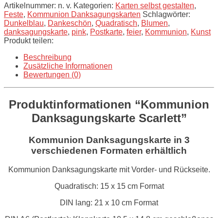
Artikelnummer:
n. v.
Kategorien:
Karten selbst gestalten
,
Feste
,
Kommunion Danksagungskarten
Schlagwörter:
Dunkelblau
,
Dankeschön
,
Quadratisch
,
Blumen
,
danksagungskarte
,
pink
,
Postkarte
,
feier
,
Kommunion
,
Kunst
Produkt teilen:
Beschreibung
Zusätzliche Informationen
Bewertungen (0)
Produktinformationen “Kommunion
Danksagungskarte Scarlett”
Kommunion Danksagungskarte in 3
verschiedenen Formaten erhältlich
Kommunion Danksagungskarte mit Vorder- und Rückseite.
Quadratisch: 15 x 15 cm Format
DIN lang: 21 x 10 cm Format