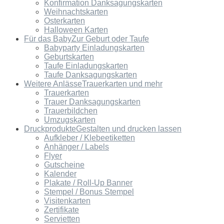
Konfirmation Danksagungskarten
Weihnachtskarten
Osterkarten
Halloween Karten
Für das Baby
Zur Geburt oder Taufe
Babyparty Einladungskarten
Geburtskarten
Taufe Einladungskarten
Taufe Danksagungskarten
Weitere Anlässe
Trauerkarten und mehr
Trauerkarten
Trauer Danksagungskarten
Trauerbildchen
Umzugskarten
Druckprodukte
Gestalten und drucken lassen
Aufkleber / Klebeetiketten
Anhänger / Labels
Flyer
Gutscheine
Kalender
Plakate / Roll-Up Banner
Stempel / Bonus Stempel
Visitenkarten
Zertifikate
Servietten