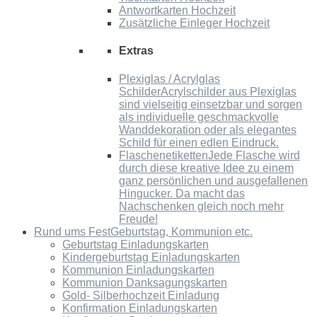
Antwortkarten Hochzeit
Zusätzliche Einleger Hochzeit
Extras
Plexiglas / Acrylglas
Schilder
Acrylschilder aus Plexiglas
sind vielseitig einsetzbar und sorgen
als individuelle geschmackvolle
Wanddekoration oder als elegantes
Schild für einen edlen Eindruck.
Flaschenetiketten
Jede Flasche wird
durch diese kreative Idee zu einem
ganz persönlichen und ausgefallenen
Hingucker. Da macht das
Nachschenken gleich noch mehr
Freude!
Rund ums Fest
Geburtstag, Kommunion etc.
Geburtstag Einladungskarten
Kindergeburtstag Einladungskarten
Kommunion Einladungskarten
Kommunion Danksagungskarten
Gold- Silberhochzeit Einladung
Konfirmation Einladungskarten