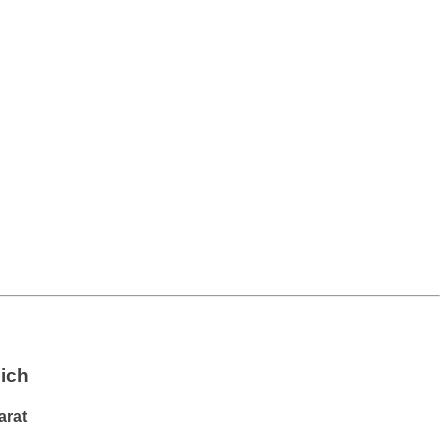
lich
arat