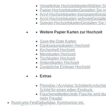
Vorgefertige Hochzeitskarten
Wählen Sie
Papier-Hochzeitskarten
Gestalten Sie i
Acryl-Hochzeitskarten transparent
Gesta
Acryl-Hochzeitskarten gefrostet
Gestalte
Spiegel-Hochzeitskarten
Gestalten Sie 
Weitere Papier Karten zur Hochzeit
Save-the-Date Karten
Danksagungskarten Hochzeit
Kirchenheft Hochzeit
Menükarten Hochzeit
Tischkarten Hochzeit
Antwortkarten Hochzeit
Zusätzliche Einleger Hochzeit
Extras
Plexiglas / Acrylglas Schilder
Acrylschil
Schild für einen edlen Eindruck.
Flaschenetiketten
Jede Flasche wird du
mehr Freude!
Rund ums Fest
Geburtstag, Kommunion etc.