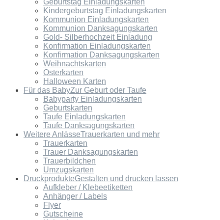
Geburtstag Einladungskarten
Kindergeburtstag Einladungskarten
Kommunion Einladungskarten
Kommunion Danksagungskarten
Gold- Silberhochzeit Einladung
Konfirmation Einladungskarten
Konfirmation Danksagungskarten
Weihnachtskarten
Osterkarten
Halloween Karten
Für das Baby
Zur Geburt oder Taufe
Babyparty Einladungskarten
Geburtskarten
Taufe Einladungskarten
Taufe Danksagungskarten
Weitere Anlässe
Trauerkarten und mehr
Trauerkarten
Trauer Danksagungskarten
Trauerbildchen
Umzugskarten
Druckprodukte
Gestalten und drucken lassen
Aufkleber / Klebeetiketten
Anhänger / Labels
Flyer
Gutscheine