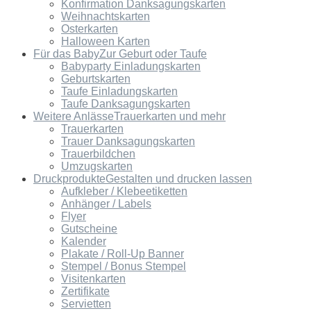
Konfirmation Danksagungskarten
Weihnachtskarten
Osterkarten
Halloween Karten
Für das Baby
Zur Geburt oder Taufe
Babyparty Einladungskarten
Geburtskarten
Taufe Einladungskarten
Taufe Danksagungskarten
Weitere Anlässe
Trauerkarten und mehr
Trauerkarten
Trauer Danksagungskarten
Trauerbildchen
Umzugskarten
Druckprodukte
Gestalten und drucken lassen
Aufkleber / Klebeetiketten
Anhänger / Labels
Flyer
Gutscheine
Kalender
Plakate / Roll-Up Banner
Stempel / Bonus Stempel
Visitenkarten
Zertifikate
Servietten