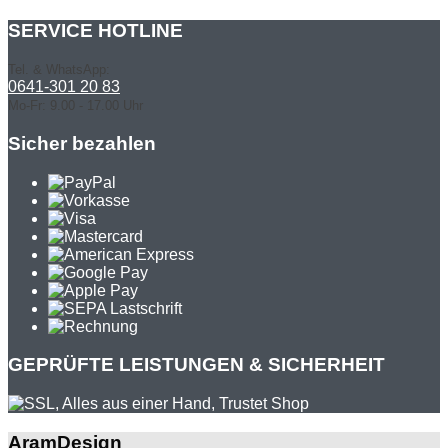
SERVICE HOTLINE
Tel. & WhatsApp:
0641-301 20 83
Mo-Fr: 9.00 - 17.00 Uhr
Sicher bezahlen
GEPRÜFTE LEISTUNGEN & SICHERHEIT
AramDesign