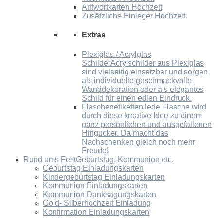
Antwortkarten Hochzeit
Zusätzliche Einleger Hochzeit
Extras
Plexiglas / Acrylglas
Schilder
Acrylschilder aus Plexiglas
sind vielseitig einsetzbar und sorgen
als individuelle geschmackvolle
Wanddekoration oder als elegantes
Schild für einen edlen Eindruck.
Flaschenetiketten
Jede Flasche wird
durch diese kreative Idee zu einem
ganz persönlichen und ausgefallenen
Hingucker. Da macht das
Nachschenken gleich noch mehr
Freude!
Rund ums Fest
Geburtstag, Kommunion etc.
Geburtstag Einladungskarten
Kindergeburtstag Einladungskarten
Kommunion Einladungskarten
Kommunion Danksagungskarten
Gold- Silberhochzeit Einladung
Konfirmation Einladungskarten