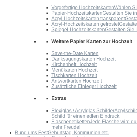
Vorgefertige Hochzeitskarten
Wählen Sie
Papier-Hochzeitskarten
Gestalten Sie i
Acryl-Hochzeitskarten transparent
Gesta
Acryl-Hochzeitskarten gefrostet
Gestalte
Spiegel-Hochzeitskarten
Gestalten Sie 
Weitere Papier Karten zur Hochzeit
Save-the-Date Karten
Danksagungskarten Hochzeit
Kirchenheft Hochzeit
Menükarten Hochzeit
Tischkarten Hochzeit
Antwortkarten Hochzeit
Zusätzliche Einleger Hochzeit
Extras
Plexiglas / Acrylglas Schilder
Acrylschil
Schild für einen edlen Eindruck.
Flaschenetiketten
Jede Flasche wird du
mehr Freude!
Rund ums Fest
Geburtstag, Kommunion etc.