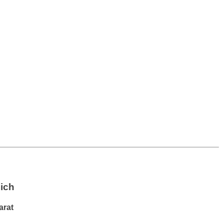
lich
arat