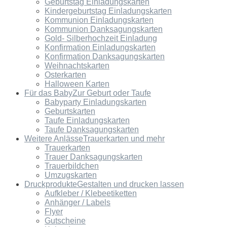
Geburtstag Einladungskarten
Kindergeburtstag Einladungskarten
Kommunion Einladungskarten
Kommunion Danksagungskarten
Gold- Silberhochzeit Einladung
Konfirmation Einladungskarten
Konfirmation Danksagungskarten
Weihnachtskarten
Osterkarten
Halloween Karten
Für das Baby
Zur Geburt oder Taufe
Babyparty Einladungskarten
Geburtskarten
Taufe Einladungskarten
Taufe Danksagungskarten
Weitere Anlässe
Trauerkarten und mehr
Trauerkarten
Trauer Danksagungskarten
Trauerbildchen
Umzugskarten
Druckprodukte
Gestalten und drucken lassen
Aufkleber / Klebeetiketten
Anhänger / Labels
Flyer
Gutscheine