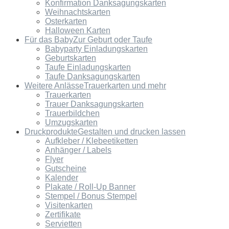
Konfirmation Danksagungskarten
Weihnachtskarten
Osterkarten
Halloween Karten
Für das Baby
Zur Geburt oder Taufe
Babyparty Einladungskarten
Geburtskarten
Taufe Einladungskarten
Taufe Danksagungskarten
Weitere Anlässe
Trauerkarten und mehr
Trauerkarten
Trauer Danksagungskarten
Trauerbildchen
Umzugskarten
Druckprodukte
Gestalten und drucken lassen
Aufkleber / Klebeetiketten
Anhänger / Labels
Flyer
Gutscheine
Kalender
Plakate / Roll-Up Banner
Stempel / Bonus Stempel
Visitenkarten
Zertifikate
Servietten