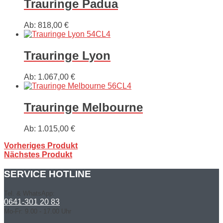
Trauringe Padua
Ab:
818,00
€
Trauringe Lyon
Ab:
1.067,00
€
Trauringe Melbourne
Ab:
1.015,00
€
Vorheriges Produkt
Nächstes Produkt
SERVICE HOTLINE
Tel. & WhatsApp:
0641-301 20 83
Mo-Fr: 9.00 - 17.00 Uhr