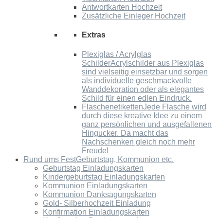
Antwortkarten Hochzeit
Zusätzliche Einleger Hochzeit
Extras
Plexiglas / Acrylglas
Schilder
Acrylschilder aus Plexiglas
sind vielseitig einsetzbar und sorgen
als individuelle geschmackvolle
Wanddekoration oder als elegantes
Schild für einen edlen Eindruck.
Flaschenetiketten
Jede Flasche wird
durch diese kreative Idee zu einem
ganz persönlichen und ausgefallenen
Hingucker. Da macht das
Nachschenken gleich noch mehr
Freude!
Rund ums Fest
Geburtstag, Kommunion etc.
Geburtstag Einladungskarten
Kindergeburtstag Einladungskarten
Kommunion Einladungskarten
Kommunion Danksagungskarten
Gold- Silberhochzeit Einladung
Konfirmation Einladungskarten