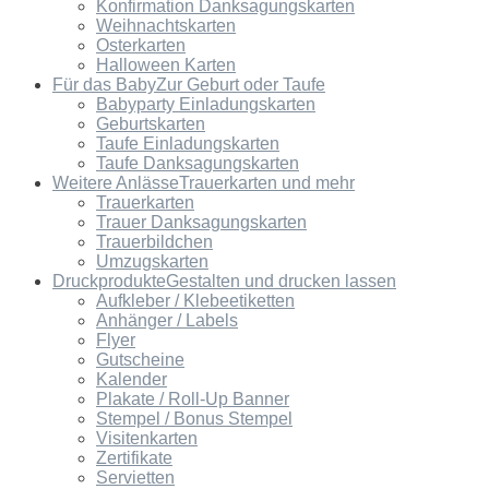
Konfirmation Danksagungskarten
Weihnachtskarten
Osterkarten
Halloween Karten
Für das Baby
Zur Geburt oder Taufe
Babyparty Einladungskarten
Geburtskarten
Taufe Einladungskarten
Taufe Danksagungskarten
Weitere Anlässe
Trauerkarten und mehr
Trauerkarten
Trauer Danksagungskarten
Trauerbildchen
Umzugskarten
Druckprodukte
Gestalten und drucken lassen
Aufkleber / Klebeetiketten
Anhänger / Labels
Flyer
Gutscheine
Kalender
Plakate / Roll-Up Banner
Stempel / Bonus Stempel
Visitenkarten
Zertifikate
Servietten