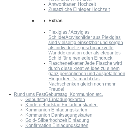
Antwortkarten Hochzeit
Zusätzliche Einleger Hochzeit
Extras
Plexiglas / Acrylglas
Schilder
Acrylschilder aus Plexiglas
sind vielseitig einsetzbar und sorgen
als individuelle geschmackvolle
Wanddekoration oder als elegantes
Schild für einen edlen Eindruck.
Flaschenetiketten
Jede Flasche wird
durch diese kreative Idee zu einem
ganz persönlichen und ausgefallenen
Hingucker. Da macht das
Nachschenken gleich noch mehr
Freude!
Rund ums Fest
Geburtstag, Kommunion etc.
Geburtstag Einladungskarten
Kindergeburtstag Einladungskarten
Kommunion Einladungskarten
Kommunion Danksagungskarten
Gold- Silberhochzeit Einladung
Konfirmation Einladungskarten