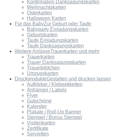
Konfirmation Danksagungskarten
Weihnachtskarten
Osterkarten
Halloween Karten
Für das Baby
Zur Geburt oder Taufe
Babyparty Einladungskarten
Geburtskarten
Taufe Einladungskarten
Taufe Danksagungskarten
Weitere Anlässe
Trauerkarten und mehr
Trauerkarten
Trauer Danksagungskarten
Trauerbildchen
Umzugskarten
Druckprodukte
Gestalten und drucken lassen
Aufkleber / Klebeetiketten
Anhänger / Labels
Flyer
Gutscheine
Kalender
Plakate / Roll-Up Banner
Stempel / Bonus Stempel
Visitenkarten
Zertifikate
Servietten