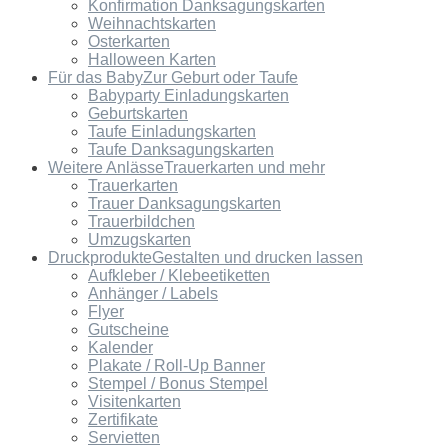
Konfirmation Danksagungskarten
Weihnachtskarten
Osterkarten
Halloween Karten
Für das Baby
Zur Geburt oder Taufe
Babyparty Einladungskarten
Geburtskarten
Taufe Einladungskarten
Taufe Danksagungskarten
Weitere Anlässe
Trauerkarten und mehr
Trauerkarten
Trauer Danksagungskarten
Trauerbildchen
Umzugskarten
Druckprodukte
Gestalten und drucken lassen
Aufkleber / Klebeetiketten
Anhänger / Labels
Flyer
Gutscheine
Kalender
Plakate / Roll-Up Banner
Stempel / Bonus Stempel
Visitenkarten
Zertifikate
Servietten