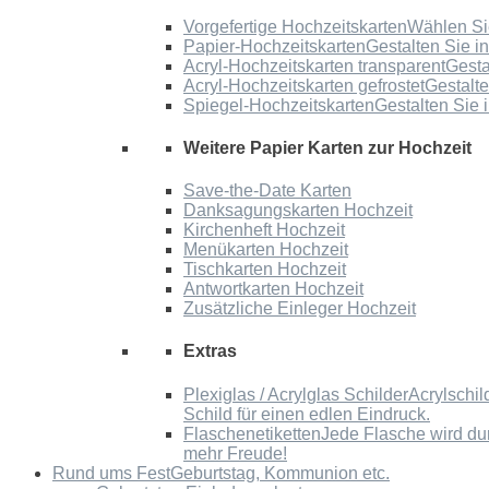
Vorgefertige Hochzeitskarten
Wählen Sie
Papier-Hochzeitskarten
Gestalten Sie i
Acryl-Hochzeitskarten transparent
Gesta
Acryl-Hochzeitskarten gefrostet
Gestalte
Spiegel-Hochzeitskarten
Gestalten Sie 
Weitere Papier Karten zur Hochzeit
Save-the-Date Karten
Danksagungskarten Hochzeit
Kirchenheft Hochzeit
Menükarten Hochzeit
Tischkarten Hochzeit
Antwortkarten Hochzeit
Zusätzliche Einleger Hochzeit
Extras
Plexiglas / Acrylglas Schilder
Acrylschil
Schild für einen edlen Eindruck.
Flaschenetiketten
Jede Flasche wird du
mehr Freude!
Rund ums Fest
Geburtstag, Kommunion etc.