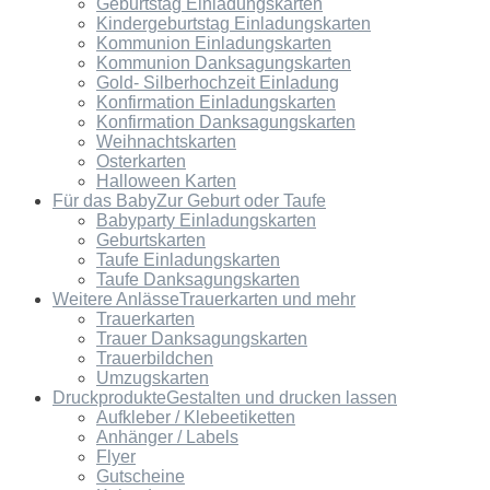
Geburtstag Einladungskarten
Kindergeburtstag Einladungskarten
Kommunion Einladungskarten
Kommunion Danksagungskarten
Gold- Silberhochzeit Einladung
Konfirmation Einladungskarten
Konfirmation Danksagungskarten
Weihnachtskarten
Osterkarten
Halloween Karten
Für das Baby
Zur Geburt oder Taufe
Babyparty Einladungskarten
Geburtskarten
Taufe Einladungskarten
Taufe Danksagungskarten
Weitere Anlässe
Trauerkarten und mehr
Trauerkarten
Trauer Danksagungskarten
Trauerbildchen
Umzugskarten
Druckprodukte
Gestalten und drucken lassen
Aufkleber / Klebeetiketten
Anhänger / Labels
Flyer
Gutscheine