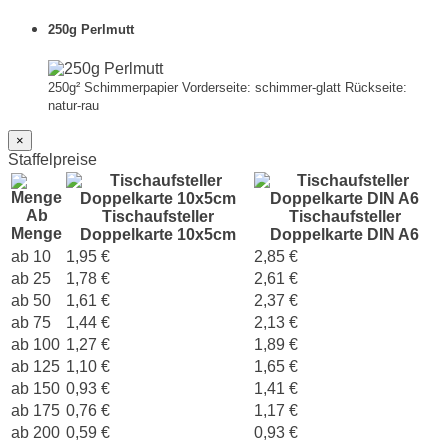
250g Perlmutt
250g² Schimmerpapier Vorderseite: schimmer-glatt Rückseite:
natur-rau
×
Staffelpreise
Ab
Tischaufsteller
Tischaufsteller
Menge
Doppelkarte 10x5cm
Doppelkarte DIN A6
ab 10
1,95 €
2,85 €
ab 25
1,78 €
2,61 €
ab 50
1,61 €
2,37 €
ab 75
1,44 €
2,13 €
ab 100
1,27 €
1,89 €
ab 125
1,10 €
1,65 €
ab 150
0,93 €
1,41 €
ab 175
0,76 €
1,17 €
ab 200
0,59 €
0,93 €