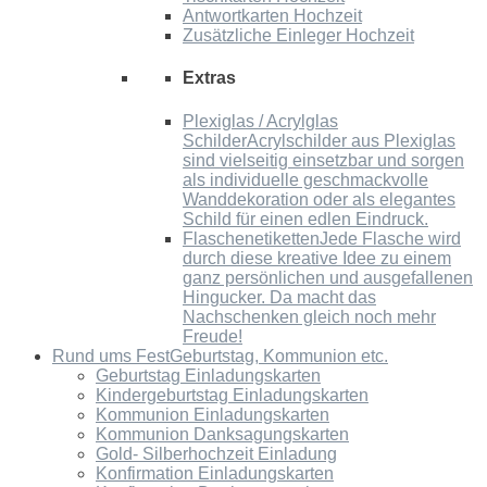
Antwortkarten Hochzeit
Zusätzliche Einleger Hochzeit
Extras
Plexiglas / Acrylglas
Schilder
Acrylschilder aus Plexiglas
sind vielseitig einsetzbar und sorgen
als individuelle geschmackvolle
Wanddekoration oder als elegantes
Schild für einen edlen Eindruck.
Flaschenetiketten
Jede Flasche wird
durch diese kreative Idee zu einem
ganz persönlichen und ausgefallenen
Hingucker. Da macht das
Nachschenken gleich noch mehr
Freude!
Rund ums Fest
Geburtstag, Kommunion etc.
Geburtstag Einladungskarten
Kindergeburtstag Einladungskarten
Kommunion Einladungskarten
Kommunion Danksagungskarten
Gold- Silberhochzeit Einladung
Konfirmation Einladungskarten