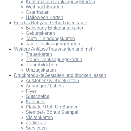
Konfirmation Danksagungskarten
Weihnachtskarten
Osterkarten
Halloween Karten
Für das Baby
Zur Geburt oder Taufe
Babyparty Einladungskarten
Geburtskarten
Taufe Einladungskarten
Taufe Danksagungskarten
Weitere Anlässe
Trauerkarten und mehr
Trauerkarten
Trauer Danksagungskarten
Trauerbildchen
Umzugskarten
Druckprodukte
Gestalten und drucken lassen
Aufkleber / Klebeetiketten
Anhänger / Labels
Flyer
Gutscheine
Kalender
Plakate / Roll-Up Banner
Stempel / Bonus Stempel
Visitenkarten
Zertifikate
Servietten