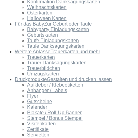
Konfirmation Danksagungskarten
Weihnachtskarten
Osterkarten
Halloween Karten
Für das Baby
Zur Geburt oder Taufe
Babyparty Einladungskarten
Geburtskarten
Taufe Einladungskarten
Taufe Danksagungskarten
Weitere Anlässe
Trauerkarten und mehr
Trauerkarten
Trauer Danksagungskarten
Trauerbildchen
Umzugskarten
Druckprodukte
Gestalten und drucken lassen
Aufkleber / Klebeetiketten
Anhänger / Labels
Flyer
Gutscheine
Kalender
Plakate / Roll-Up Banner
Stempel / Bonus Stempel
Visitenkarten
Zertifikate
Servietten